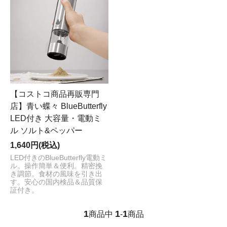
【コストコ商品再販専門
店】青い蝶々 BlueButterfly
LED付き 大容量・電動ミ
ル ソルト&ペッパー
1,640円(税込)
LED付きのBlueButterfly電動ミ
ル。操作簡単＆便利。精密挽
き調節。食材の風味を引き出
す。安心の国内検品＆品質保
証付き。
1
1
1
商品中
-
商品