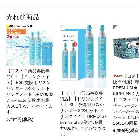
売れ筋商品
【コストコ商品再販専
【コス
門店】【ドリンクメイ
販専門店】増
ト】 60L 交換用ガスシ
PREMIUM★
リンダー 2本セット ド
【コストコ商品再販専
KIRKLAND
リンクメイト DRM0032
門店】【ドリンクメイ
ド コストコ 
Drinkmate 炭酸水を最
ト】 60L 予備用ガスシ
ペーパータオ
大60L作ることができま
リンダー 2本セット ド
ンペーパー 2
す。
リンクメイト DRM0032
シート 12ロ
5,777円(税込)
Drinkmate 炭酸水を最
160/140同長
大60L作ることができま
4,399円(税込
す。