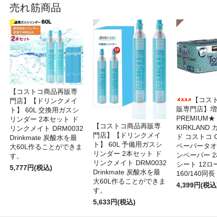
売れ筋商品
【コストコ商品再販専
【コス
門店】【ドリンクメイ
販専門店】増
ト】 60L 交換用ガスシ
PREMIUM★
リンダー 2本セット ド
【コストコ商品再販専
KIRKLAND
リンクメイト DRM0032
門店】【ドリンクメイ
ド コストコ 
Drinkmate 炭酸水を最
ト】 60L 予備用ガスシ
ペーパータオ
大60L作ることができま
リンダー 2本セット ド
ンペーパー 2
す。
リンクメイト DRM0032
シート 12ロ
5,777円(税込)
Drinkmate 炭酸水を最
160/140同長
大60L作ることができま
4,399円(税込
す。
5,633円(税込)